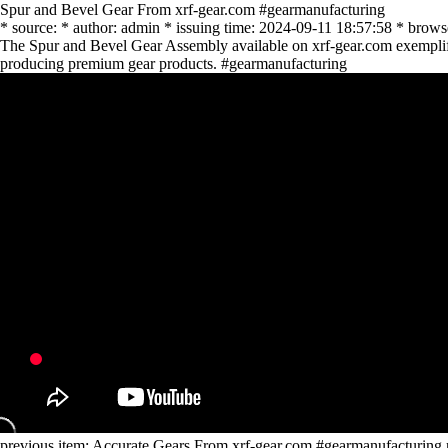
Spur and Bevel Gear From xrf-gear.com #gearmanufacturing
* source: * author: admin * issuing time: 2024-09-11 18:57:58 * brows
The Spur and Bevel Gear Assembly available on xrf-gear.com exemplifies
producing premium gear products. #gearmanufacturing
previous item:
Accurate Gears From xrf-gear.com #gearmanufacturing