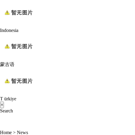
Indonesia
蒙古语
T ürkiye
×
Search
Home
>
News