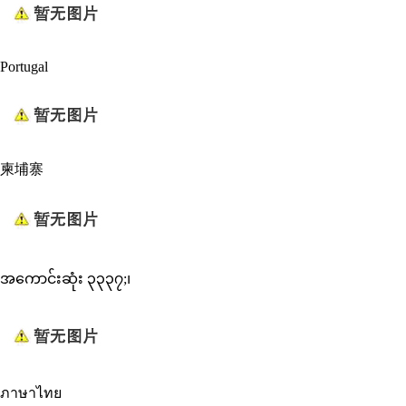
Portugal
柬埔寨
အကောင်းဆုံး ၃၃၃၇;၊
ภาษาไทย