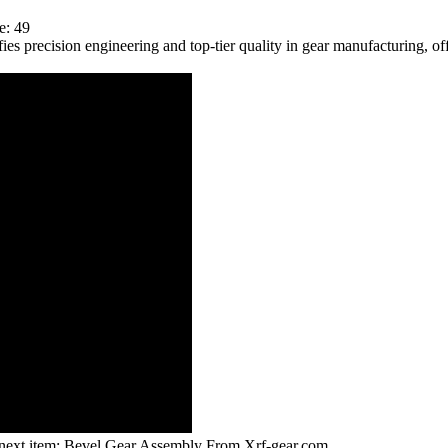
e: 49
 precision engineering and top-tier quality in gear manufacturing, off
next item:
Bevel Gear Assembly From Xrf-gear.com