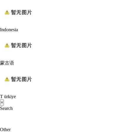
Indonesia
蒙古语
T ürkiye
×
Search
Other