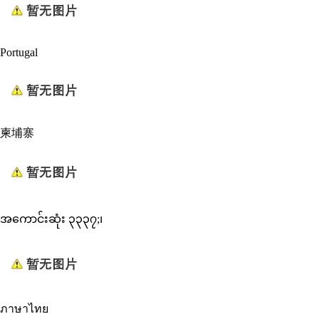
Portugal
柬埔寨
အကောင်းဆုံး ၃၃၃၇;၊
ภาษาไทย