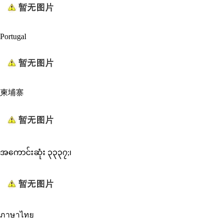
Portugal
柬埔寨
အကောင်းဆုံး ၃၃၃၇;၊
ภาษาไทย