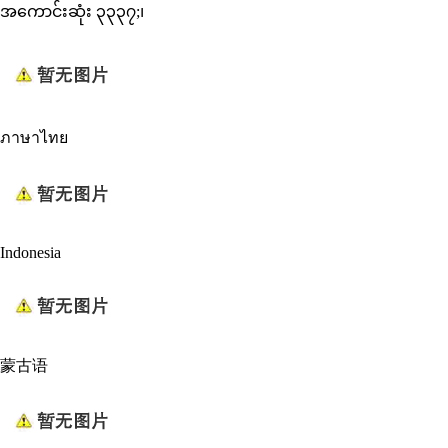
အကောင်းဆုံး ၃၃၃၇;၊
ภาษาไทย
Indonesia
蒙古语