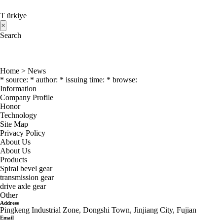
T ürkiye
×
Search
Home
>
News
* source: * author: * issuing time: * browse:
Information
Company Profile
Honor
Technology
Site Map
Privacy Policy
About Us
About Us
Products
Spiral bevel gear
transmission gear
drive axle gear
Other
Address
Pingkeng Industrial Zone, Dongshi Town, Jinjiang City, Fujian
Email