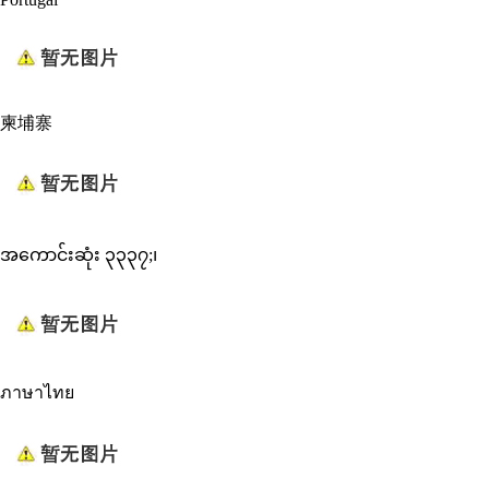
柬埔寨
အကောင်းဆုံး ၃၃၃၇;၊
ภาษาไทย