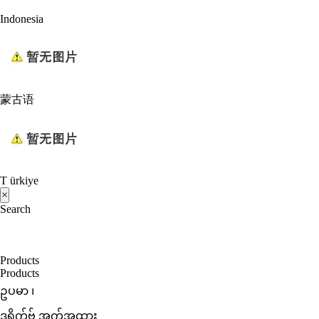
Indonesia
蒙古语
T ürkiye
×
Search
Products
Products
ဥပမာ ၊
ဒရိုက်ဗ် အက်အထား