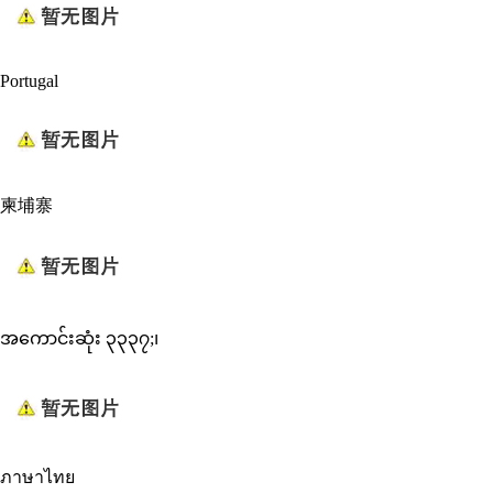
Portugal
柬埔寨
အကောင်းဆုံး ၃၃၃၇;၊
ภาษาไทย