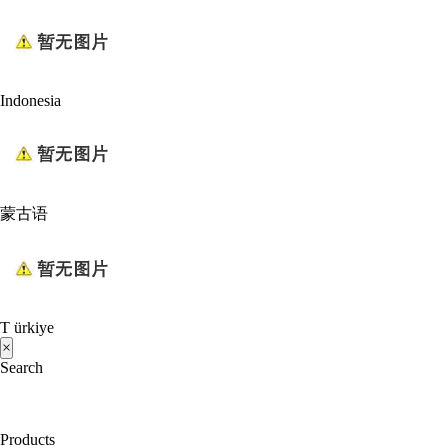
Indonesia
蒙古语
T ürkiye
×
Search
Products