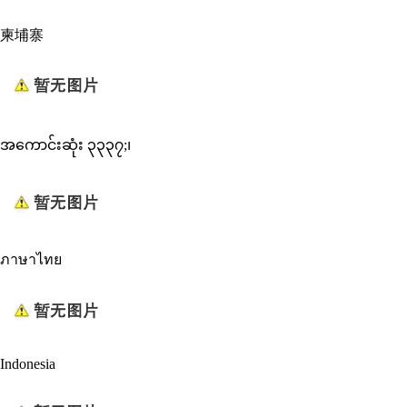
柬埔寨
အကောင်းဆုံး ၃၃၃၇;၊
ภาษาไทย
Indonesia